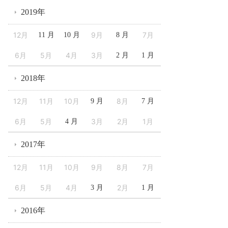
2019年
12月
9月
7月
11 月
10 月
8 月
6月
5月
4月
3月
2 月
1 月
2018年
12月
11月
10月
8月
9 月
7 月
6月
5月
3月
2月
1月
4 月
2017年
12月
11月
10月
9月
8月
7月
6月
5月
4月
2月
3 月
1 月
2016年