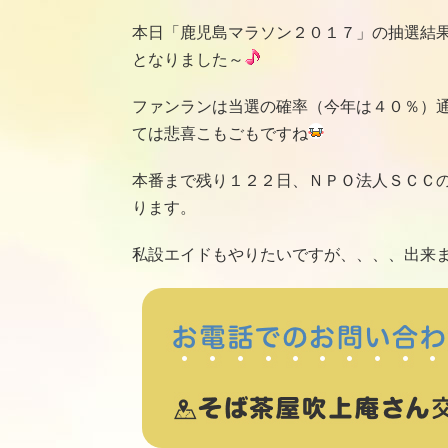
本日「鹿児島マラソン２０１７」の抽選結
となりました～
ファンランは当選の確率（今年は４０％）
ては悲喜こもごもですね
本番まで残り１２２日、ＮＰＯ法人ＳＣＣ
ります。
私設エイドもやりたいですが、、、、出来