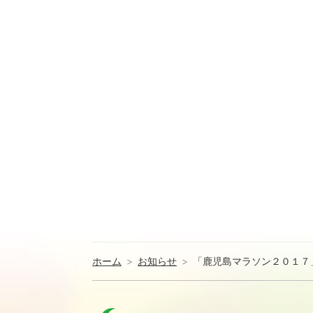
「鹿児島マラソン２０１７
ホーム
お知らせ