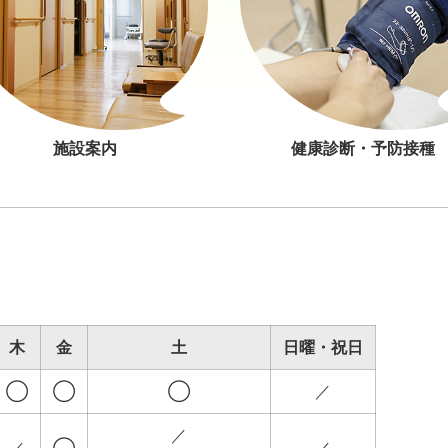
施設案内
健康診断・予防接種
木
金
土
日曜・祝日
◯
◯
◯
／
／
／
◯
／