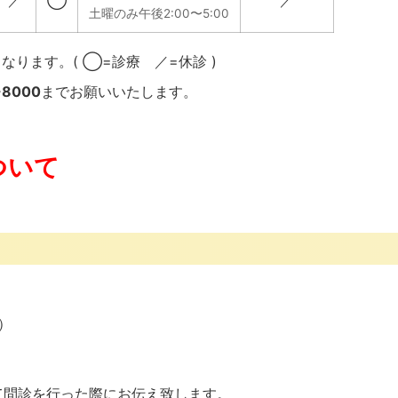
土曜のみ午後2:00〜5:00
ります。( ◯=診療 ／=休診 )
-8000
までお願いいたします。
ついて
で）
て問診を行った際にお伝え致します。