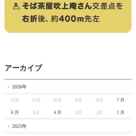
アーカイブ
2026年
12月
11月
10月
9月
8月
7 月
5月
3月
2月
6 月
4 月
1 月
2025年