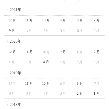
2021年
12 月
11 月
10 月
9 月
8 月
7 月
5月
4月
3月
2月
1月
6 月
2020年
10月
8月
12 月
11 月
9 月
7 月
6月
5月
3月
2月
1月
4 月
2019年
12月
9月
7月
11 月
10 月
8 月
6月
5月
4月
3月
2 月
1 月
2018年