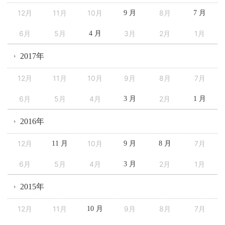
12月
11月
10月
8月
9 月
7 月
6月
5月
3月
2月
1月
4 月
2017年
12月
11月
10月
9月
8月
7月
6月
5月
4月
2月
3 月
1 月
2016年
12月
10月
7月
11 月
9 月
8 月
6月
5月
4月
2月
1月
3 月
2015年
12月
11月
9月
8月
7月
10 月