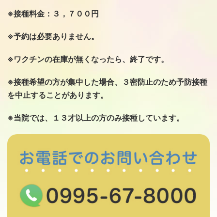
※接種料金：３，７００円
※予約は必要ありません。
※ワクチンの在庫が無くなったら、終了です。
※接種希望の方が集中した場合、３密防止のため予防接種
を中止することがあります。
※当院では、１３才以上の方のみ接種しています。