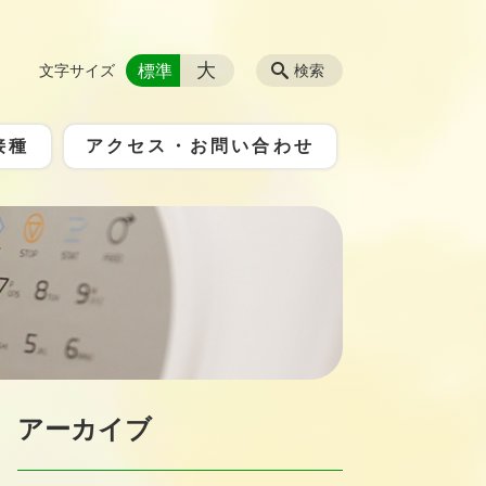
大
標準
文字サイズ
検索
接種
アクセス・お問い合わせ
アーカイブ