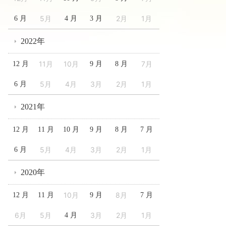
5月
2月
1月
6 月
4 月
3 月
2022年
11月
10月
7月
12 月
9 月
8 月
5月
4月
3月
2月
1月
6 月
2021年
12 月
11 月
10 月
9 月
8 月
7 月
5月
4月
3月
2月
1月
6 月
2020年
10月
8月
12 月
11 月
9 月
7 月
6月
5月
3月
2月
1月
4 月