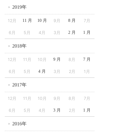
2019年
12月
9月
7月
11 月
10 月
8 月
6月
5月
4月
3月
2 月
1 月
2018年
12月
11月
10月
8月
9 月
7 月
6月
5月
3月
2月
1月
4 月
2017年
12月
11月
10月
9月
8月
7月
6月
5月
4月
2月
3 月
1 月
2016年