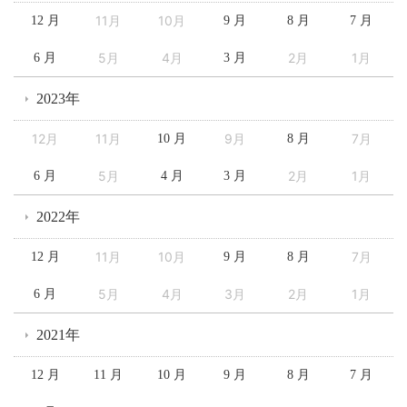
11月
10月
12 月
9 月
8 月
7 月
5月
4月
2月
1月
6 月
3 月
2023年
12月
11月
9月
7月
10 月
8 月
5月
2月
1月
6 月
4 月
3 月
2022年
11月
10月
7月
12 月
9 月
8 月
5月
4月
3月
2月
1月
6 月
2021年
12 月
11 月
10 月
9 月
8 月
7 月