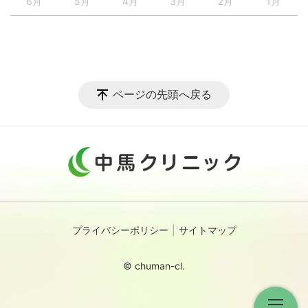
6月
5月
4月
3月
2月
1月
ページの先頭へ戻る
プライバシーポリシー
サイトマップ
© chuman-cl.