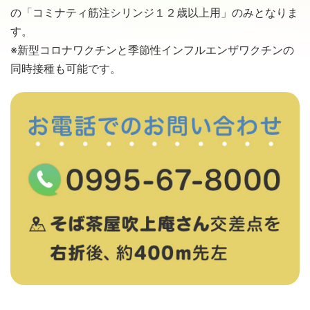
の「コミナティ筋注シリンジ１２歳以上用」のみとなりま
す。
※新型コロナワクチンと季節性インフルエンザワクチンの
同時接種も可能です。