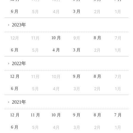
5月
4月
2月
1月
6 月
3 月
2023年
12月
11月
9月
7月
10 月
8 月
5月
2月
1月
6 月
4 月
3 月
2022年
11月
10月
7月
12 月
9 月
8 月
5月
4月
3月
2月
1月
6 月
2021年
12 月
11 月
10 月
9 月
8 月
7 月
5月
4月
3月
2月
1月
6 月