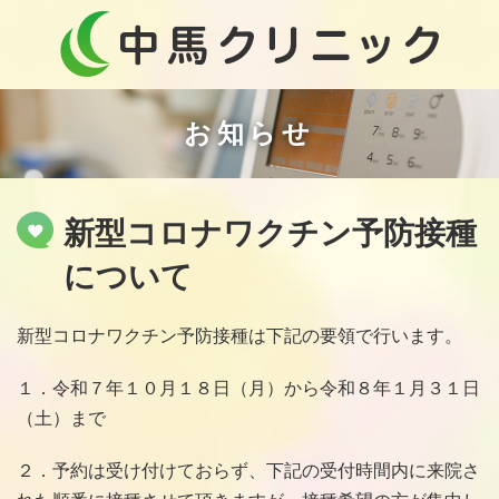
お知らせ
新型コロナワクチン予防接種
について
新型コロナワクチン予防接種は下記の要領で行います。
１．令和７年１０月１８日（月）から令和８年１月３１日
（土）まで
２．予約は受け付けておらず、下記の受付時間内に来院さ