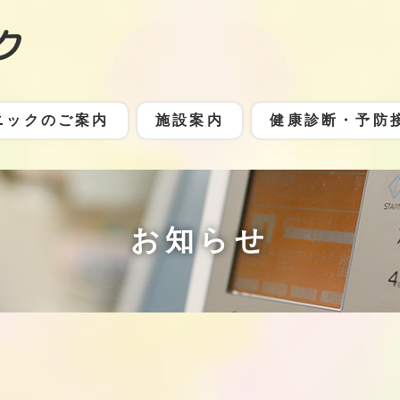
ニックのご案内
施設案内
健康診断・予防
お知らせ