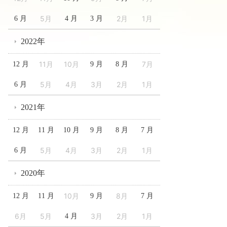
5月
2月
1月
6 月
4 月
3 月
2022年
11月
10月
7月
12 月
9 月
8 月
5月
4月
3月
2月
1月
6 月
2021年
12 月
11 月
10 月
9 月
8 月
7 月
5月
4月
3月
2月
1月
6 月
2020年
10月
8月
12 月
11 月
9 月
7 月
6月
5月
3月
2月
1月
4 月