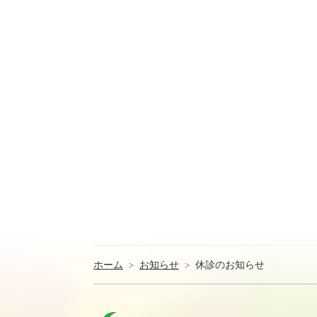
休診のお知らせ
ホーム
お知らせ