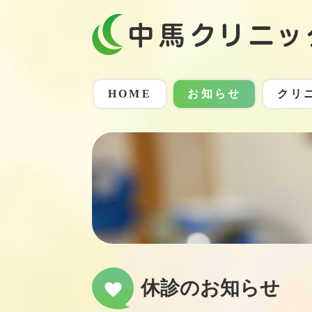
HOME
お知らせ
クリ
休診のお知らせ